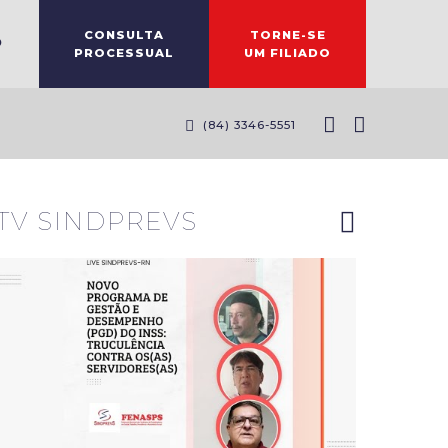
CONSULTA
TORNE-SE
O
PROCESSUAL
UM FILIADO
Diretores
do
(84) 3346-5551
Sindprevs-
RN
explanam
riscos do
novo PGD
TV SINDPREVS
do INSS