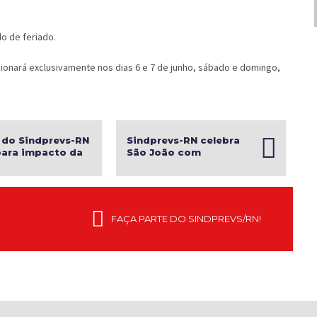
o de feriado.
ncionará exclusivamente nos dias 6 e 7 de junho, sábado e domingo,
 do Sindprevs-RN
Sindprevs-RN celebra
para impacto da
São João com
e servidores em
programação especial
gem sobre fila
para a categoria
S
FAÇA PARTE DO SINDPREVS/RN!