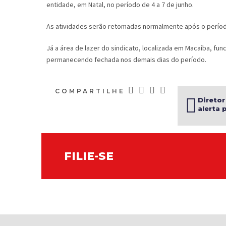
entidade, em Natal, no período de 4 a 7 de junho.
As atividades serão retomadas normalmente após o períod
Já a área de lazer do sindicato, localizada em Macaíba, fu
permanecendo fechada nos demais dias do período.
COMPARTILHE
Diretor
alerta 
falta d
reporta
do INS
FILIE-SE