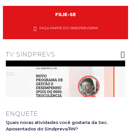
FILIE-SE
Diretores
do
FAÇA PARTE DO SINDPREVS/RN!
Sindprevs-
RN
explanam
riscos do
novo PGD
do INSS
TV SINDPREVS
ENQUETE
Quais novas atividades você gostaria da Sec.
Aposentados do Sindprevs/RN?