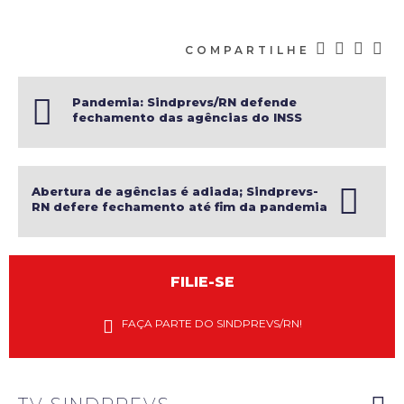
COMPARTILHE
Pandemia: Sindprevs/RN defende
fechamento das agências do INSS
Abertura de agências é adiada; Sindprevs-
RN defere fechamento até fim da pandemia
FILIE-SE
Diretores
do
FAÇA PARTE DO SINDPREVS/RN!
Sindprevs-
RN
explanam
riscos do
novo PGD
do INSS