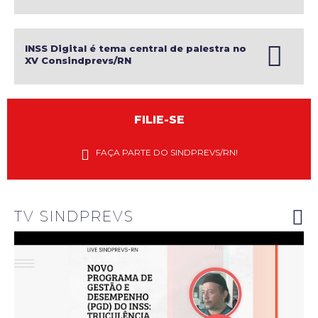
Contrarreformas do Estado
INSS Digital é tema central de palestra no
XV Consindprevs/RN
FILIE-SE
Diretores
do
FAÇA PARTE DO SINDPREVS/RN!
Sindprevs-
RN
explanam
riscos do
novo PGD
do INSS
TV SINDPREVS