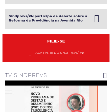
Sindprevs/RN participa de debate sobre a
Reforma da Previdência na Avenida Rio
Branco
FILIE-SE
Diretores
do
FAÇA PARTE DO SINDPREVS/RN!
Sindprevs-
RN
explanam
riscos do
novo PGD
do INSS
TV SINDPREVS