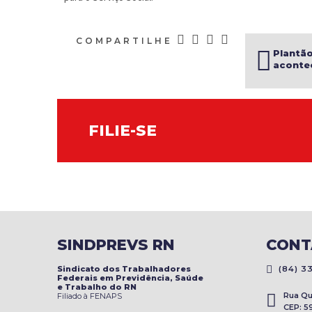
COMPARTILHE
Plantão
aconte
Mossor
FILIE-SE
SINDPREVS RN
CONT
Sindicato dos Trabalhadores
(84) 33
Federais em Previdência, Saúde
e Trabalho do RN
Rua Qui
Filiado à FENAPS
CEP: 5