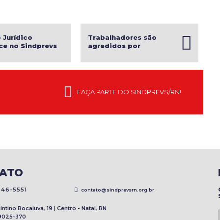
 Jurídico
Trabalhadores são
ce no Sindprevs
agredidos por
ó
seguranças do edifício-
sede do INSS
FAÇA PARTE DO SINDPREVS/RN!
ATO
46-5551
contato@sindprevsrn.org.br
ntino Bocaiuva, 19 | Centro - Natal, RN
9025-370