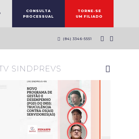
CONSULTA
TORNE-SE
O
PROCESSUAL
UM FILIADO
Diretores
do
(84) 3346-5551
Sindprevs-
RN
explanam
riscos do
novo PGD
TV SINDPREVS
do INSS