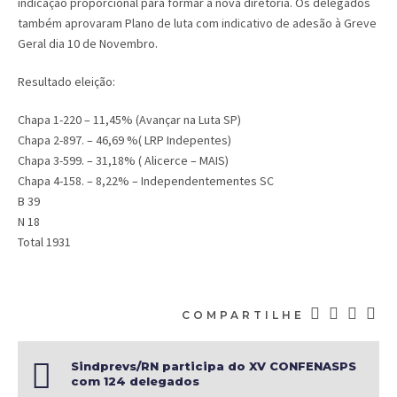
indicação proporcional para formar a nova diretoria. Os
delegados
também aprovaram Plano de luta com indicativo de adesão à Greve
Geral dia 10 de Novembro.
Resultado eleição:
Chapa 1-220 – 11,45% (Avançar na Luta SP)
Chapa 2-897. – 46,69 %( LRP Indepentes)
Chapa 3-599. – 31,18% ( Alicerce – MAIS)
Chapa 4-158. – 8,22% – Independentementes SC
B 39
N 18
Total 1931
COMPARTILHE
Sindprevs/RN participa do XV CONFENASPS
com 124 delegados