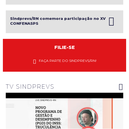
Sindprevs/RN comemora participação no XV
CONFENASPS
FILIE-SE
Diretores
do
FAÇA PARTE DO SINDPREVS/RN!
Sindprevs-
RN
explanam
riscos do
novo PGD
do INSS
TV SINDPREVS