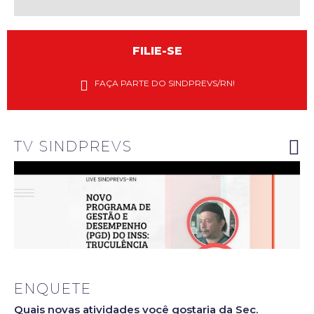
homoafetiva
FILIE-SE
Diretores
do
FAÇA PARTE DO SINDPREVS/RN!
Sindprevs-
RN
explanam
riscos do
novo PGD
do INSS
TV SINDPREVS
ENQUETE
Quais novas atividades você gostaria da Sec.