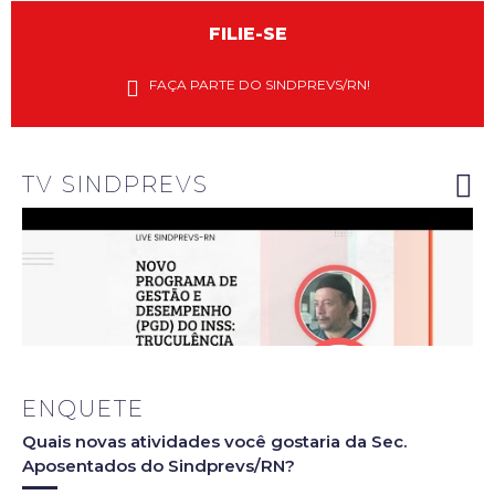
FILIE-SE
Diretores
do
FAÇA PARTE DO SINDPREVS/RN!
Sindprevs-
RN
explanam
riscos do
novo PGD
do INSS
TV SINDPREVS
ENQUETE
Quais novas atividades você gostaria da Sec.
Aposentados do Sindprevs/RN?