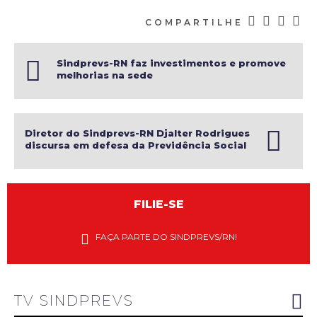
COMPARTILHE
Sindprevs-RN faz investimentos e promove
melhorias na sede
Diretor do Sindprevs-RN Djalter Rodrigues
discursa em defesa da Previdência Social
na ALRN
FILIE-SE
Diretores
do
FAÇA PARTE DO SINDPREVS/RN!
Sindprevs-
RN
explanam
riscos do
novo PGD
do INSS
TV SINDPREVS