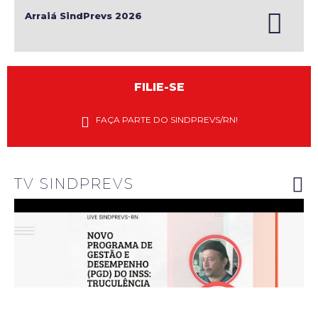
Arraiá SindPrevs 2026
FILIE-SE
Diretores
do
FAÇA PARTE DO SINDPREVS/RN!
Sindprevs-
RN
explanam
riscos do
novo PGD
do INSS
TV SINDPREVS