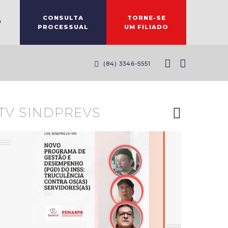
CONSULTA
TORNE-SE
O
PROCESSUAL
UM FILIADO
Diretores
do
(84) 3346-5551
Sindprevs-
RN
explanam
riscos do
novo PGD
TV SINDPREVS
do INSS