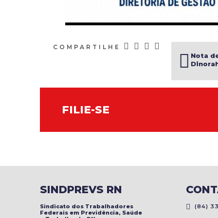
COMPARTILHE
Nota de
Dinora
FILIE-SE
SINDPREVS RN
CONT
Sindicato dos Trabalhadores
(84) 33
Federais em Previdência, Saúde