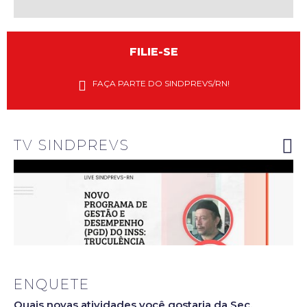
FILIE-SE
Diretores
do
FAÇA PARTE DO SINDPREVS/RN!
Sindprevs-
RN
explanam
riscos do
novo PGD
do INSS
TV SINDPREVS
ENQUETE
Quais novas atividades você gostaria da Sec.