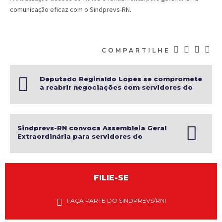
comunicação eficaz com o Sindprevs-RN.
COMPARTILHE
Deputado Reginaldo Lopes se compromete
a reabrir negociações com servidores do
INSS
Sindprevs-RN convoca Assembleia Geral
Extraordinária para servidores do
Ministério da Saúde
FILIE-SE
Diretores
do
FAÇA PARTE DO SINDPREVS/RN!
Sindprevs-
RN
explanam