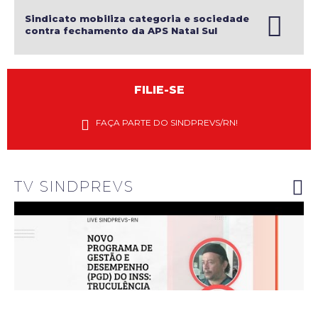
Sindicato mobiliza categoria e sociedade
contra fechamento da APS Natal Sul
FILIE-SE
Diretores
do
FAÇA PARTE DO SINDPREVS/RN!
Sindprevs-
RN
explanam
riscos do
novo PGD
do INSS
TV SINDPREVS