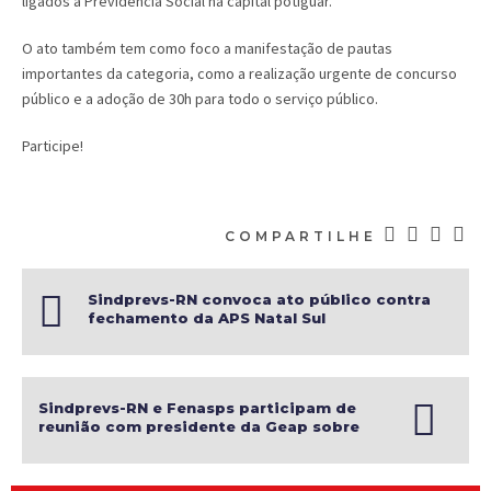
ligados à Previdência Social na capital potiguar.
O ato também tem como foco a manifestação de pautas
importantes da categoria, como a realização urgente de concurso
público e a adoção de 30h para todo o serviço público.
Participe!
COMPARTILHE
Sindprevs-RN convoca ato público contra
fechamento da APS Natal Sul
Sindprevs-RN e Fenasps participam de
reunião com presidente da Geap sobre
redução de valores dos planos