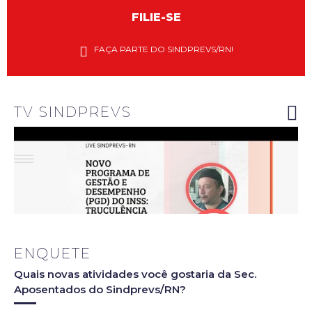
FILIE-SE
Diretores
do
FAÇA PARTE DO SINDPREVS/RN!
Sindprevs-
RN
explanam
riscos do
novo PGD
do INSS
TV SINDPREVS
ENQUETE
Quais novas atividades você gostaria da Sec.
Aposentados do Sindprevs/RN?