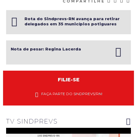
COMPARTILHE
Rota do Sindprevs-RN avança para retirar
delegados em 35 municípios potiguares
Nota de pesar: Regina Lacerda
FILIE-SE
Diretores
do
FAÇA PARTE DO SINDPREVS/RN!
Sindprevs-
RN
explanam
riscos do
novo PGD
do INSS
TV SINDPREVS