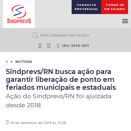
CONSULTA
TORNE-SE
PROCESSUAL
UM FILIADO
(84) 3346-5551
NOTÍCIAS
Sindprevs/RN busca ação para
garantir liberação de ponto em
feriados municipais e estaduais
Ação do Sindprevs/RN foi ajuizada
desde 2018
19 de setembro de 2019 às 15:28