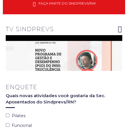
do
FAÇA PARTE DO SINDPREVS/RN!
Sindprevs-
RN
explanam
riscos do
novo PGD
do INSS
TV SINDPREVS
ENQUETE
Quais novas atividades você gostaria da Sec.
Aposentados do Sindprevs/RN?
Pilates
Funcional