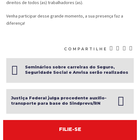
direitos de todos (as) trabalhadores (as).
Venha participar desse grande momento, a sua presença faz a
diferença!
COMPARTILHE
Seminários sobre carreiras do Seguro,
Seguridade Social e Anvisa serão realizados
em 25 de agosto
Justiça Federal julga procedente auxílio-
transporte para base do Sindprevs/RN
FILIE-SE
Diretores