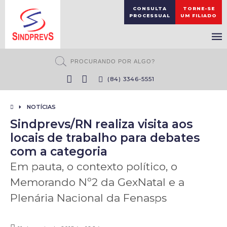
CONSULTA
TORNE-SE
PROCESSUAL
UM FILIADO
(84) 3346-5551
NOTÍCIAS
Sindprevs/RN realiza visita aos
locais de trabalho para debates
com a categoria
Em pauta, o contexto político, o
Memorando Nº2 da GexNatal e a
Plenária Nacional da Fenasps