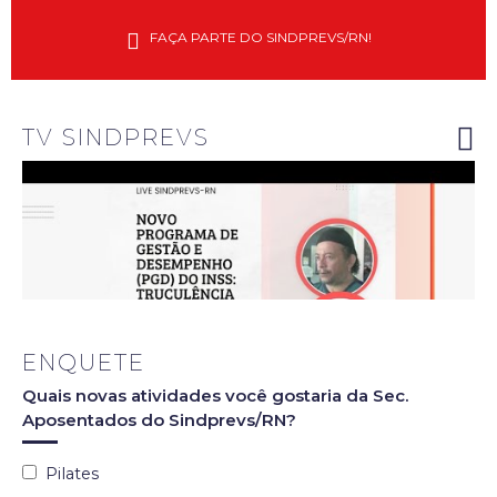
Diretores
do
FAÇA PARTE DO SINDPREVS/RN!
Sindprevs-
RN
explanam
riscos do
novo PGD
do INSS
TV SINDPREVS
ENQUETE
Quais novas atividades você gostaria da Sec.
Aposentados do Sindprevs/RN?
Pilates