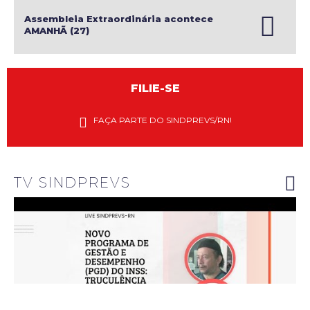
Assembleia Extraordinária acontece
AMANHÃ (27)
FILIE-SE
Diretores
do
FAÇA PARTE DO SINDPREVS/RN!
Sindprevs-
RN
explanam
riscos do
novo PGD
do INSS
TV SINDPREVS