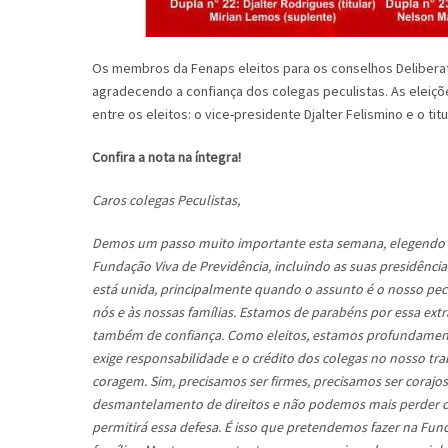
Os membros da Fenaps eleitos para os conselhos Deliberati
agradecendo a confiança dos colegas peculistas. As eleiçõ
entre os eleitos: o vice-presidente Djalter Felismino e o tit
Confira a nota na íntegra!
Caros colegas Peculistas,
Demos um passo muito importante esta semana, elegendo m
Fundação Viva de Previdência, incluindo as suas presidênc
está unida, principalmente quando o assunto é o nosso pecú
nós e às nossas famílias. Estamos de parabéns por essa ext
também de confiança. Como eleitos, estamos profundament
exige responsabilidade e o crédito dos colegas no nosso t
coragem. Sim, precisamos ser firmes, precisamos ser coraj
desmantelamento de direitos e não podemos mais perder c
permitirá essa defesa. É isso que pretendemos fazer na Fund