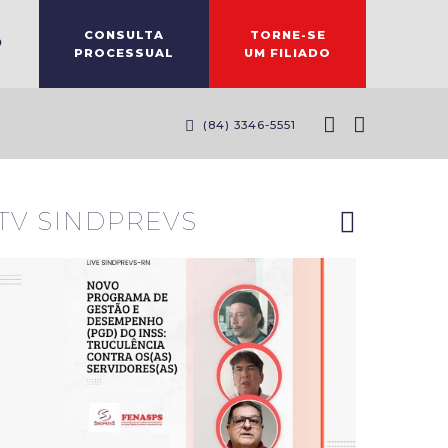
CONSULTA
TORNE-SE
O
PROCESSUAL
UM FILIADO
Diretores
do
(84) 3346-5551
Sindprevs-
RN
explanam
riscos do
novo PGD
TV SINDPREVS
do INSS