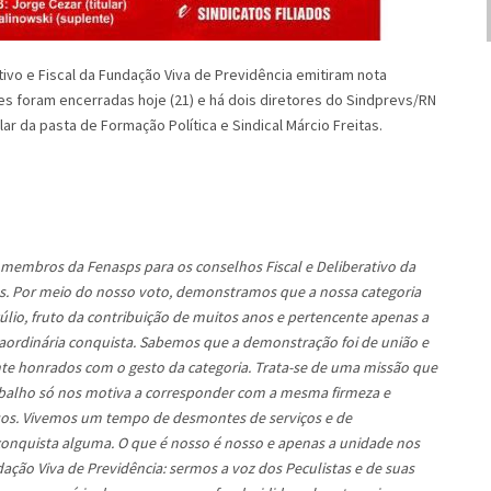
vo e Fiscal da Fundação Viva de Previdência emitiram nota
es foram encerradas hoje (21) e há dois diretores do Sindprevs/RN
ular da pasta de Formação Política e Sindical Márcio Freitas.
embros da Fenasps para os conselhos Fiscal e Deliberativo da
ias. Por meio do nosso voto, demonstramos que a nossa categoria
lio, fruto da contribuição de muitos anos e pertencente apenas a
raordinária conquista. Sabemos que a demonstração foi de união e
e honrados com o gesto da categoria. Trata-se de uma missão que
rabalho só nos motiva a corresponder com a mesma firmeza e
osos. Vivemos um tempo de desmontes de serviços e de
onquista alguma. O que é nosso é nosso e apenas a unidade nos
ação Viva de Previdência: sermos a voz dos Peculistas e de suas