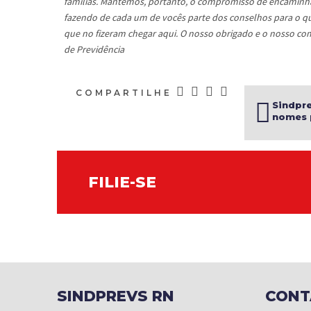
famílias. Mantemos, portanto, o compromisso de encaminhar, 
fazendo de cada um de vocês parte dos conselhos para o qu
que no fizeram chegar aqui. O nosso obrigado e o nosso com
de Previdência
COMPARTILHE
Sindpre
nomes 
Consel
Viva de
FILIE-SE
SINDPREVS RN
CONT