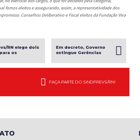
no exercício dos cargos, o que for decidido pela categoria,
al fomos eleitos e assegurando, assim, a representatividade dos
promisso. Conselhos Deliberativo e Fiscal eleitos da Fundação Viva
vs/RN elege dois
Em decreto, Governo
para os
extingue Gerências
hos da Fundação
Executivas e reduz
 Previdência
cargos em comissão no
INSS
FAÇA PARTE DO SINDPREVS/RN!
ATO